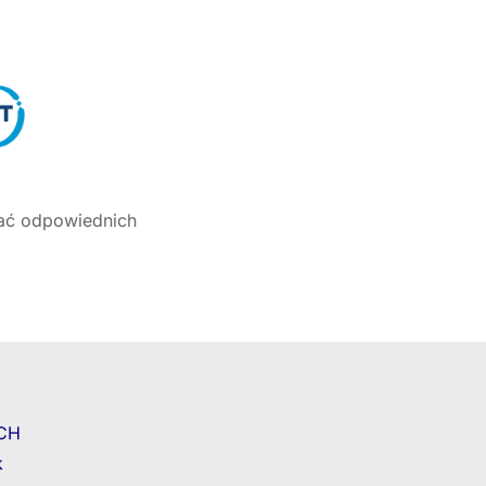
ać odpowiednich
CH
k