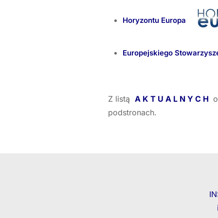
Horyzontu Europa
Europejskiego Stowarzy
Z listą
A K T U A L N Y C H
o
podstronach.
I