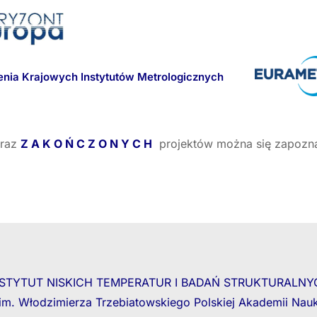
szenia Krajowych Instytutów Metrologicznych
raz
Z A K O Ń C Z O N Y C H
projektów można się zapozn
NSTYTUT NISKICH TEMPERATUR I BADAŃ STRUKTURALNY
im. Włodzimierza Trzebiatowskiego Polskiej Akademii Nau